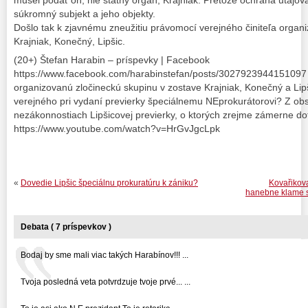
súkromný subjekt a jeho objekty.
Došlo tak k zjavnému zneužitiu právomocí verejného činiteľa organ
Krajniak, Konečný, Lipšic.
(20+) Štefan Harabin – príspevky | Facebook
https://www.facebook.com/harabinstefan/posts/3027923944151097 B
organizovanú zločineckú skupinu v zostave Krajniak, Konečný a Lip
verejného pri vydaní previerky špeciálnemu NEprokurátorovi? Z obs
nezákonnostiach Lipšicovej previerky, o ktorých zrejme zámerne dot
https://www.youtube.com/watch?v=HrGvJgcLpk
«
Dovedie Lipšic špeciálnu prokuratúru k zániku?
Kovařikova
hanebne klame s
Debata ( 7 príspevkov )
Bodaj by sme mali viac takých Harabínov!!! ...
Tvoja posledná veta potvrdzuje tvoje prvé... ...