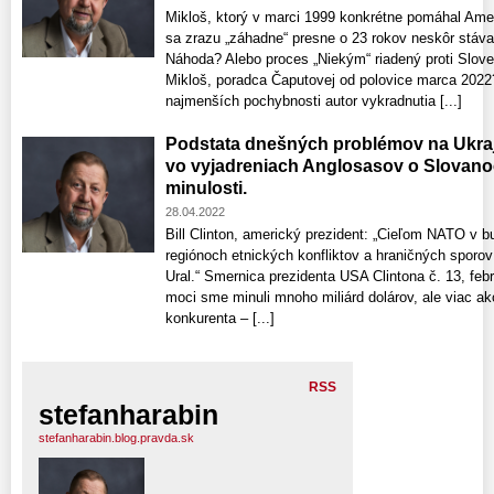
Mikloš, ktorý v marci 1999 konkrétne pomáhal Amer
sa zrazu „záhadne“ presne o 23 rokov neskôr stáv
Náhoda? Alebo proces „Niekým“ riadený proti Slov
Mikloš, poradca Čaputovej od polovice marca 2022?
najmenších pochybnosti autor vykradnutia [...]
Podstata dnešných problémov na Ukraj
vo vyjadreniach Anglosasov o Slovanoc
minulosti.
28.04.2022
Bill Clinton, americký prezident: „Cieľom NATO v bu
regiónoch etnických konfliktov a hraničných sporov
Ural.“ Smernica prezidenta USA Clintona č. 13, feb
moci sme minuli mnoho miliárd dolárov, ale viac ako
konkurenta – [...]
RSS
stefanharabin
stefanharabin.blog.pravda.sk