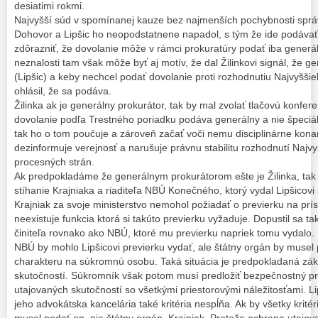
desiatimi rokmi.
Najvyšší súd v spomínanej kauze bez najmenších pochybnosti sprá
Dohovor a Lipšic ho neopodstatnene napadol, s tým že ide podávať
zdôrazniť, že dovolanie môže v rámci prokuratúry podať iba generá
neznalosti tam však môže byť aj motív, že dal Žilinkovi signál, že 
(Lipšic) a keby nechcel podať dovolanie proti rozhodnutiu Najvyšši
ohlásil, že sa podáva.
Žilinka ak je generálny prokurátor, tak by mal zvolať tlačovú konfere
dovolanie podľa Trestného poriadku podáva generálny a nie špeciál
tak ho o tom poučuje a zároveň začať voči nemu disciplinárne kona
dezinformuje verejnosť a narušuje právnu stabilitu rozhodnutí Najv
procesných strán.
Ak predpokladáme že generálnym prokurátorom ešte je Žilinka, tak
stíhanie Krajniaka a riaditeľa NBÚ Konečného, ktorý vydal Lipšicovi 
Krajniak za svoje ministerstvo nemohol požiadať o previerku na prís
neexistuje funkcia ktorá si takúto previerku vyžaduje. Dopustil sa t
činiteľa rovnako ako NBÚ, ktoré mu previerku napriek tomu vydalo.
NBÚ by mohlo Lipšicovi previerku vydať, ale štátny orgán by musel 
charakteru na súkromnú osobu. Taká situácia je predpokladaná z
skutočností. Súkromník však potom musí predložiť bezpečnostný p
utajovaných skutočností so všetkými priestorovými náležitosťami. Lip
jeho advokátska kancelária také kritéria nespĺňa. Ak by všetky kritéria
musel podať on, nie štátny orgán, Krajniak. Pretože ochrana utajov