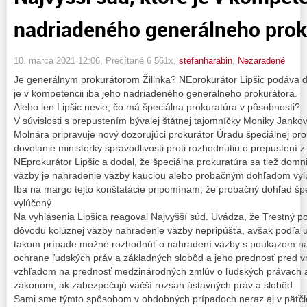
nadriadeného generálneho prok
10. marca 2021 12:06
, Prečítané 6 561x,
stefanharabin
,
Nezaradené
Je generálnym prokurátorom Žilinka? NEprokurátor Lipšic podáva d
je v kompetencii iba jeho nadriadeného generálneho prokurátora.
Alebo len Lipšic nevie, čo má špeciálna prokuratúra v pôsobnosti?
V súvislosti s prepustením bývalej štátnej tajomníčky Moniky Jank
Molnára pripravuje nový dozorujúci prokurátor Úradu špeciálnej pr
dovolanie ministerky spravodlivosti proti rozhodnutiu o prepustení z
NEprokurátor Lipšic a dodal, že špeciálna prokuratúra sa tiež domn
väzby je nahradenie väzby kauciou alebo probačným dohľadom vyl
Iba na margo tejto konštatácie pripomínam, že probačný dohľad šp
vylúčený.
Na vyhlásenia Lipšica reagoval Najvyšší súd. Uvádza, že Trestný po
dôvodu kolúznej väzby nahradenie väzby nepripúšťa, avšak podľa us
takom prípade možné rozhodnúť o nahradení väzby s poukazom na 
ochrane ľudských práv a základných slobôd a jeho prednosť pred 
vzhľadom na prednosť medzinárodných zmlúv o ľudských právach a
zákonom, ak zabezpečujú väčší rozsah ústavných práv a slobôd.
Sami sme týmto spôsobom v obdobných prípadoch neraz aj v päťčle