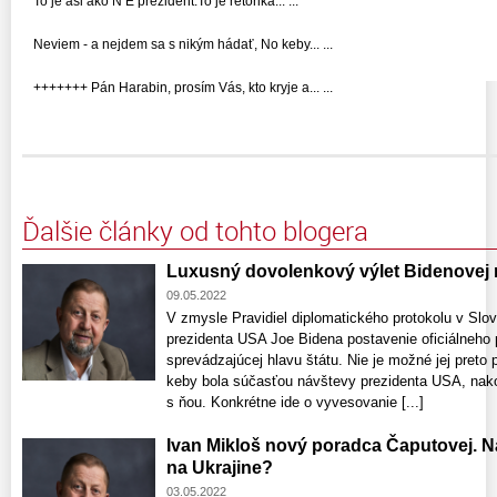
To je asi ako N E prezident.To je retorika... ...
Neviem - a nejdem sa s nikým hádať, No keby... ...
+++++++ Pán Harabin, prosím Vás, kto kryje a... ...
Ďalšie články od tohto blogera
Luxusný dovolenkový výlet Bidenovej 
09.05.2022
V zmysle Pravidiel diplomatického protokolu v Sl
prezidenta USA Joe Bidena postavenie oficiálneho p
sprevádzajúcej hlavu štátu. Nie je možné jej preto
keby bola súčasťou návštevy prezidenta USA, nako
s ňou. Konkrétne ide o vyvesovanie [...]
Ivan Mikloš nový poradca Čaputovej. Na
na Ukrajine?
03.05.2022