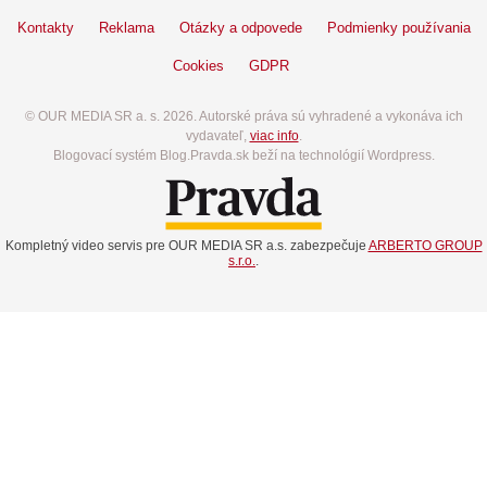
Kontakty
Reklama
Otázky a odpovede
Podmienky používania
Cookies
GDPR
© OUR MEDIA SR a. s. 2026. Autorské práva sú vyhradené a vykonáva ich
vydavateľ,
viac info
.
Blogovací systém Blog.Pravda.sk beží na technológií Wordpress.
Kompletný video servis pre OUR MEDIA SR a.s. zabezpečuje
ARBERTO GROUP
s.r.o.
.