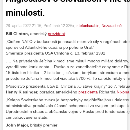
minulosti.
28. apríla 2022 21:16
, Prečítané 12 326x,
stefanharabin
,
Nezaradené
Bill
Clinton,
americký
prezident
:
„Cieľom NATO v budúcnosti je nasadiť mierové sily v regiónoch etni
sporov od Atlantického oceánu po pohorie Ural.“
Smernica prezidenta USA Clintona č. 13, február 1992
„… Na privedenie Jeľcina k moci sme minuli mnoho miliárd dolárov, a
vyradili sme konkurenta – Rusko a za zanedbateľné ceny sme z Rusk
15-tisíc ton hliníka. , 2 tisíc ton „. cézium, berýlium, stroncium a m
privedenie Jeľcina k moci bol viac ako 5700 %. To sa ešte nikdy v his
(Posolstvo prezidenta USA B. Clintona „O stave krajiny“ zo 7. febru
Henry Kissinger,
poradca amerického
prezidenta
Richarda
Nixona
„Kolaps Sovietskeho zväzu je bezpochyby najdôležitejšou udalosťo
administratíva preukázala úžasné schopnosti vo svojom prístupe 
Uprednostním chaos a občiansku vojnu v Rusku pred tendenciou zjed
centralizovaného štátu.
John Major,
britský premiér: