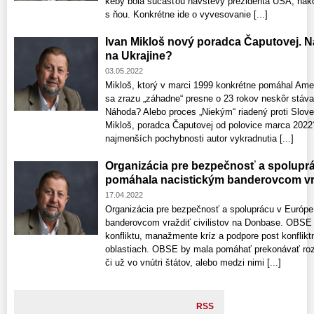
keby bola súčasťou návštevy prezidenta USA, nako
s ňou. Konkrétne ide o vyvesovanie [...]
Ivan Mikloš nový poradca Čaputovej. Na
na Ukrajine?
03.05.2022
Mikloš, ktorý v marci 1999 konkrétne pomáhal Amer
sa zrazu „záhadne“ presne o 23 rokov neskôr stáv
Náhoda? Alebo proces „Niekým“ riadený proti Slov
Mikloš, poradca Čaputovej od polovice marca 2022?
najmenších pochybnosti autor vykradnutia [...]
Organizácia pre bezpečnosť a spolupr
pomáhala nacistickým banderovcom vra
17.04.2022
Organizácia pre bezpečnosť a spoluprácu v Európ
banderovcom vraždiť civilistov na Donbase. OBSE 
konfliktu, manažmente kríz a podpore post konfliktn
oblastiach. OBSE by mala pomáhať prekonávať roz
či už vo vnútri štátov, alebo medzi nimi [...]
RSS