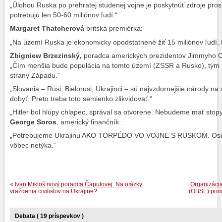
„Úlohou Ruska po prehratej studenej vojne je poskytnúť zdroje pros
potrebujú len 50-60 miliónov ľudí.“
Margaret Thatcherová
britská premiérka:
„Na území Ruska je ekonomicky opodstatnené žiť 15 miliónov ľudí, k
Zbigniew Brzezinský,
poradca amerických prezidentov Jimmyho C
„Čím menšia bude populácia na tomto území (ZSSR a Rusko), tým ú
strany Západu.“
„Slovania – Rusi, Bielorusi, Ukrajinci – sú najvzdornejšie národy na 
dobyť. Preto treba toto semienko zlikvidovať.“
„Hitler bol hlúpy chlapec, správal sa otvorene. Nebudeme mať stopy
George Soros
, americký finančník :
„Potrebujeme Ukrajinu AKO TORPÉDO VO VOJNE S RUSKOM. Osud o
vôbec netýka.“
«
Ivan Mikloš nový poradca Čaputovej. Na otázky
Organizáci
vraždenia civilistov na Ukrajine?
(OBSE) pomá
Debata ( 19 príspevkov )