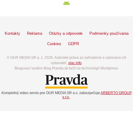
Kontakty
Reklama
Otázky a odpovede
Podmienky používania
Cookies
GDPR
© OUR MEDIA SR a. s. 2026. Autorské práva sú vyhradené a vykonáva ich
vydavateľ,
viac info
.
Blogovací systém Blog.Pravda.sk beží na technológií Wordpress.
Kompletný video servis pre OUR MEDIA SR a.s. zabezpečuje
ARBERTO GROUP
s.r.o.
.