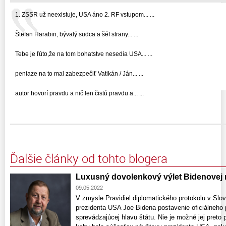
1. ZSSR už neexistuje, USA áno 2. RF vstupom... ...
Štefan Harabin, bývalý sudca a šéf strany... ...
Tebe je ľúto,že na tom bohatstve nesedia USA... ...
peniaze na to mal zabezpečiť Vatikán / Ján... ...
autor hovorí pravdu a nič len čistú pravdu a... ...
Ďalšie články od tohto blogera
Luxusný dovolenkový výlet Bidenovej 
09.05.2022
V zmysle Pravidiel diplomatického protokolu v Sl
prezidenta USA Joe Bidena postavenie oficiálneho p
sprevádzajúcej hlavu štátu. Nie je možné jej preto