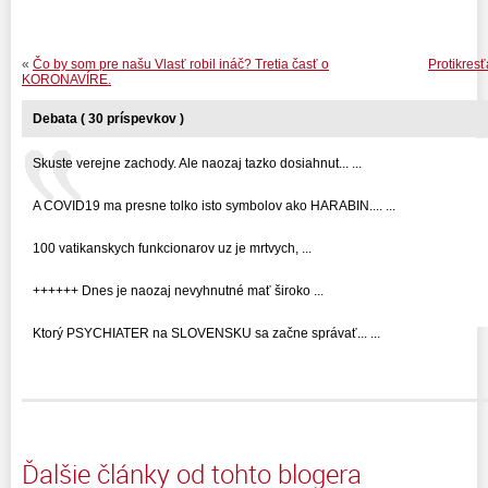
«
Čo by som pre našu Vlasť robil ináč? Tretia časť o
Protikres
KORONAVÍRE.
Debata ( 30 príspevkov )
Skuste verejne zachody. Ale naozaj tazko dosiahnut... ...
A COVID19 ma presne tolko isto symbolov ako HARABIN.... ...
100 vatikanskych funkcionarov uz je mrtvych, ...
++++++ Dnes je naozaj nevyhnutné mať široko ...
Ktorý PSYCHIATER na SLOVENSKU sa začne správať... ...
Ďalšie články od tohto blogera