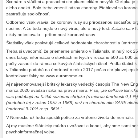
Scenáre s vtáčími a prasacími chrípkami elitám nevyšli. Chrípka je p
alebo onaká. Bolo treba zmeniť názov choroby. Etabloval sa koron
zastrašuje spoločnosť.
Odborníci však vravia, že koronavírusy sú prirodzenou súčasťou or
nosíme. A že teda nejde o nový vírus, ale o nový test. Začalo sa v 
nikdy netestovalo – prítomnosť koronavírusov.
Štatistiky však poskytujú celkové hodnotenia chorobnosti a úmrtnost
Treba si uvedomiť, že priemerne umieralo v Taliansku minulý rok 2
dnes ľakajú informácie o stovkách mŕtvych v rozsahu 500 až 800 osôb
počty zasadiť do rámca celkových štatistických čísel. Podľa štatist
v Taliansku podobá na úmrtnosť v roku 2017 počas chrípkovej epid
kontrolovať fakty na www.euromomo.eu.
Aj najrenomovanejší britský lekársky vedecký časopis The New Eng
marca 2020 uvádza riziká na pravú mieru. Píše
, „že celkové klinic
viac podobajú na ťažkú sezónnu chrípku (s mierou úmrtnosti 0,1 %
(podobnú tej z rokov 1957 a 1968) než na chorobu ako SARS alebo
úmrtnosti 9-10% resp. 36%.“
V Nemecku už ľudia spustili petície za vrátenie života do normálu.
Aj my musíme štátnicky múdro uvažovať a konať, aby sme sami seba
psychoinformačnej vojne.