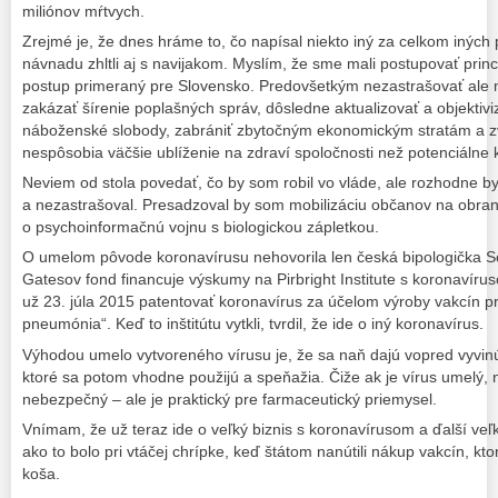
miliónov mŕtvych.
Zrejmé je, že dnes hráme to, čo napísal niekto iný za celkom inýc
návnadu zhltli aj s navijakom. Myslím, že sme mali postupovať princip
postup primeraný pre Slovensko. Predovšetkým nezastrašovať ale m
zakázať šírenie poplašných správ, dôsledne aktualizovať a objektiviz
náboženské slobody, zabrániť zbytočným ekonomickým stratám a zváž
nespôsobia väčšie ublíženie na zdraví spoločnosti než potenciálne 
Neviem od stola povedať, čo by som robil vo vláde, ale rozhodne b
a nezastrašoval. Presadzoval by som mobilizáciu občanov na obran
o psychoinformačnú vojnu s biologickou zápletkou.
O umelom pôvode koronavírusu nehovorila len česká bipologička So
Gatesov fond financuje výskumy na Pirbright Institute s koronavírusom
už 23. júla 2015 patentovať koronavírus za účelom výroby vakcín p
pneumónia“. Keď to inštitútu vytkli, tvrdil, že ide o iný koronavírus.
Výhodou umelo vytvoreného vírusu je, že sa naň dajú vopred vyvinú
ktoré sa potom vhodne použijú a speňažia. Čiže ak je vírus umelý,
nebezpečný – ale je praktický pre farmaceutický priemysel.
Vnímam, že už teraz ide o veľký biznis s koronavírusom a ďalší veľk
ako to bolo pri vtáčej chrípke, keď štátom nanútili nákup vakcín, k
koša.