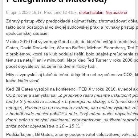
8. apríla 2020 16:17
, Prečítané 12 415x,
stefanharabin
,
Nezaradené
Zdravý prístup vždy predpokladá skúmať fakty, zhromažďovať dôkaz
takto som postupoval vo svojej sudcovskej praxi a rovnaký prístup
spoločenskej situácie.
V roku 2010 bol vytvorený Good club, do ktorého vstúpili predstaviteli
Gates, David Rockefeller, Warran Buffett, Michael Bloomberg, Ted
z problémov, ktoré sa klub podujal riešiť, bolo údajné preľudnenie 
tému sa netajili ani v minulosti. Napríklad Ted Turner v roku 2008 po
počet obyvateľov na zemi na dve miliardy ľudí.
Elity si vymysleli aj falošnú teóriu údajného nebezpečenstva CO2, 
knihe
Naša vlasť
.
Keď Bil Gates vystúpil na konferencii TED X v roku 2010, uviedol ak
CO2 ročne a zamýšľal sa: „
Z prudkého rastu musíme uskutočniť pok
ľudí) x S (množstvo služieb) x E (energia na služby) x C (množstv
energie). Pozrime sa na rovnicu a zvážme, ako možno výsledok zníž
z hodnôt bude musieť priblížiť k nule. Prvý máme počet obyvateľs
dobrú prácu s novými vakcínami, zdravotníctvom, službami repro
znížiť počet obyvateľstva o 10 – 15 %.“
Podčiarkujem, Bil Gates, známy podporovateľ celosvetovej vakciná