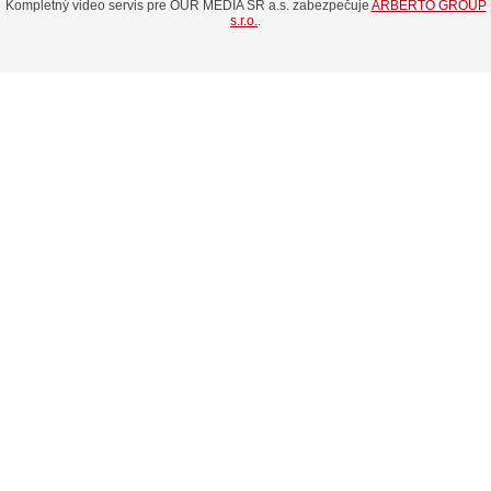
Kompletný video servis pre OUR MEDIA SR a.s. zabezpečuje
ARBERTO GROUP
s.r.o.
.