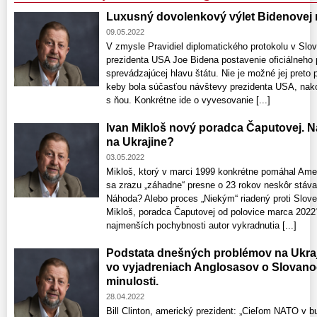
Luxusný dovolenkový výlet Bidenovej 
09.05.2022
V zmysle Pravidiel diplomatického protokolu v Sl
prezidenta USA Joe Bidena postavenie oficiálneho p
sprevádzajúcej hlavu štátu. Nie je možné jej preto
keby bola súčasťou návštevy prezidenta USA, nako
s ňou. Konkrétne ide o vyvesovanie [...]
Ivan Mikloš nový poradca Čaputovej. Na
na Ukrajine?
03.05.2022
Mikloš, ktorý v marci 1999 konkrétne pomáhal Amer
sa zrazu „záhadne“ presne o 23 rokov neskôr stáv
Náhoda? Alebo proces „Niekým“ riadený proti Slov
Mikloš, poradca Čaputovej od polovice marca 2022?
najmenších pochybnosti autor vykradnutia [...]
Podstata dnešných problémov na Ukraj
vo vyjadreniach Anglosasov o Slovanoc
minulosti.
28.04.2022
Bill Clinton, americký prezident: „Cieľom NATO v bu