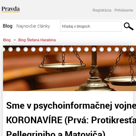
Registrácia
Prihlásenie
Blog
Najnovšie články
Najčítanejšie články
Blog
>
Blog Štefana Harabina
Najkomentovanejšie články
>
Sme v psychoinformačnej vojne. Druhá časť o KORONAVÍRE (Prvá:
Zoznam blogov
Protikresťanské ťaženie Pellegriniho
Komerčné blogy
Sme v psychoinformačnej vojne
KORONAVÍRE (Prvá: Protikresťa
Pellegriniho a Matoviča)