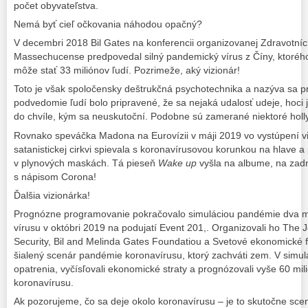
počet obyvateľstva.
Nemá byť cieľ očkovania náhodou opačný?
V decembri 2018 Bil Gates na konferencii organizovanej Zdravotní
Massechucense predpovedal silný pandemický vírus z Číny, ktoréh
môže stať 33 miliónov ľudí. Pozrimeže, aký vizionár!
Toto je však spoločensky deštrukčná psychotechnika a nazýva sa 
podvedomie ľudí bolo pripravené, že sa nejaká udalosť udeje, hoci
do chvíle, kým sa neuskutoční. Podobne sú zamerané niektoré holl
Rovnako speváčka Madona na Eurovízii v máji 2019 vo vystúpení v
satanistickej cirkvi spievala s koronavírusovou korunkou na hlave a
v plynových maskách. Tá pieseň
Wake up
vyšla na albume, na zadne
s nápisom Corona!
Ďalšia vizionárka!
Prognózne programovanie pokračovalo simuláciou pandémie dva m
vírusu v októbri 2019 na podujatí Event 201,. Organizovali ho The 
Security, Bil and Melinda Gates Foundatiou a Svetové ekonomické 
šialený scenár pandémie koronavírusu, ktorý zachváti zem. V simuláci
opatrenia, vyčísľovali ekonomické straty a prognózovali vyše 60 mil
koronavírusu.
Ak pozorujeme, čo sa deje okolo koronavírusu – je to skutočne sce